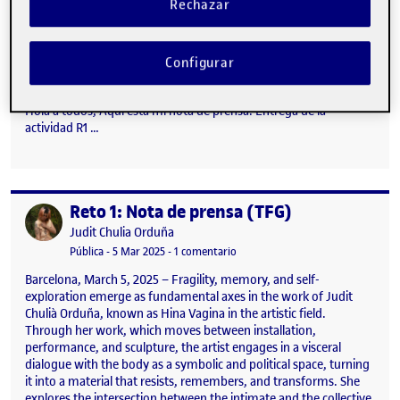
Rechazar
Reto 1
Publicado por
Configurar
Publicado por
Jens Gerl
Visibilidad:
Fecha de publicación
5 marzo, 2025 10:01 pm
en Reto 1
Pública
-
5 Mar 2025
-
1 comentario
Hola a todos, Aquí está mi nota de prensa: Entrega de la
actividad R1 …
Reto 1: Nota de prensa (TFG)
Publicado por
Publicado por
Judit Chulia Orduña
Visibilidad:
Fecha de publicación
5 marzo, 2025 8:46 pm
en Reto 1: Nota de prensa (TFG)
Pública
-
5 Mar 2025
-
1 comentario
Barcelona, March 5, 2025 – Fragility, memory, and self-
exploration emerge as fundamental axes in the work of Judit
Chulià Orduña, known as Hina Vagina in the artistic field.
Through her work, which moves between installation,
performance, and sculpture, the artist engages in a visceral
dialogue with the body as a symbolic and political space, turning
it into a material that resists, remembers, and transforms. She
explores the intersection between the intimate and the collective,