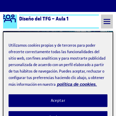
Logo Ágora
Diseño del TFG – Aula 1
Saltar al contenido
Utilizamos
cookies
propias y de terceros para poder
Semestre 20242 - Aula 1
Entrega de la actividad R1
ofrecerte correctamente todas las funcionalidades del
sitio web, con fines analíticos y para mostrarte publicidad
Entrega de la actividad R1
personalizada de acuerdo con un perfil elaborado a partir
de tus hábitos de navegación. Puedes aceptar, rechazar o
configurar tus preferencias haciendo clic abajo, u obtener
Podcast reto 1
Publicado por
más información en nuestra
política de cookies.
Publicado por
Jens Gerl
Visibilidad:
Fecha de publicación
en Podcast reto 1
Pública
-
12 Mar 2025
-
1 comentario
Hola a todos ¡, Aquí está mi podcast Un saludo Entrega de la
Aceptar
actividad R1 …